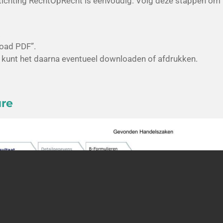
Stichting RechtOpRecht is eenvoudig. Volg deze stappen om 
.
load PDF”.
kunt het daarna eventueel downloaden of afdrukken.
ure