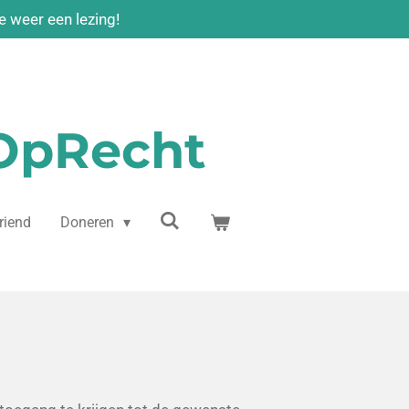
 weer een lezing!
Op
Recht
riend
Doneren