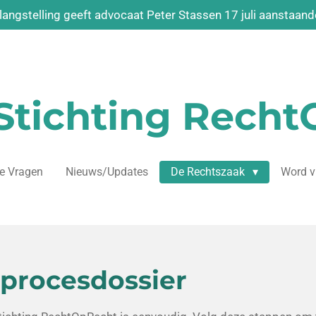
angstelling geeft advocaat Peter Stassen 17 juli aanstaande
Stichting
Recht
de Vragen
Nieuws/Updates
De Rechtszaak
Word v
 procesdossier