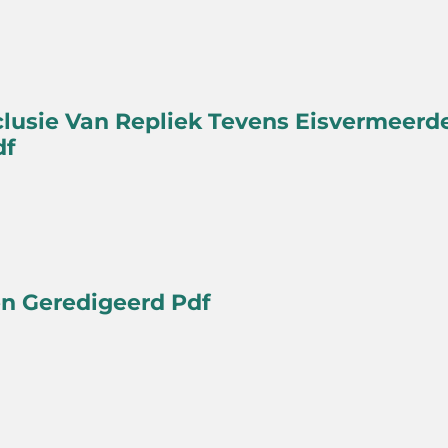
clusie Van Repliek Tevens Eisvermeerde
df
en Geredigeerd Pdf