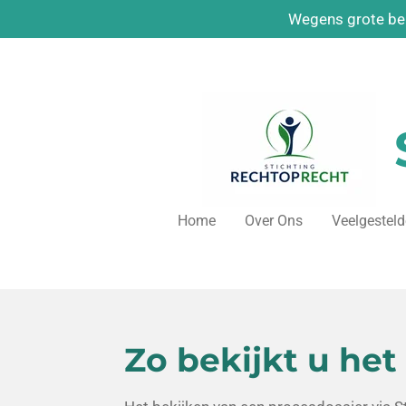
Wegens grote bel
Ga
direct
naar
de
hoofdinhoud
Home
Over Ons
Veelgestel
Zo bekijkt u het