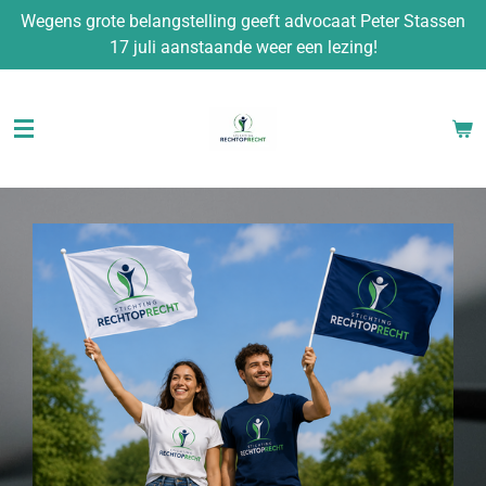
Wegens grote belangstelling geeft advocaat Peter Stassen
Ga
17 juli aanstaande weer een lezing!
direct
naar
de
hoofdinhoud