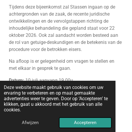
Tijdens deze bijeenkomst zal Stassen ingaan op de
achtergronden van de zaak, de recente juridische
ontwikkelingen en de vervolgstappen richting de
inhoudelijke behandeling die gepland staat voor 22
oktober 2026. Ook zal aandacht worden besteed aan
de rol van getuige-deskundigen en de betekenis van de
procedure voor de betrokken eisers.
Na afloop is er gelegenheid om vragen te stellen en
met elkaar in gesprek te gaan.
Datum:
10 juli aanvang 19.00u
Deze website maakt gebruik van cookies om uw
Locatie:
Driezeeg 21 , Berlicum(brabant)
ervaring te verbeteren en op maat gemaakte
Spreker:
Peter Stassen, advocaat
advertenties weer te geven. Door op ‘Accepteren’ te
klikken, gaat u akkoord met het gebruik van alle
Belangstellenden zijn van harte welkom.
cookies.
Afwijzen
Accepteren