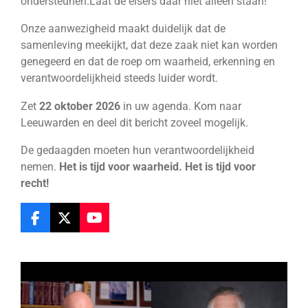
ondersteunen.
Laat de eisers daar niet alleen staan!
Onze aanwezigheid maakt duidelijk dat de
samenleving meekijkt, dat deze zaak niet kan worden
genegeerd en dat de roep om waarheid, erkenning en
verantwoordelijkheid steeds luider wordt.
Zet
22 oktober 2026
in uw agenda. Kom naar
Leeuwarden en deel dit bericht zoveel mogelijk.
De gedaagden moeten hun verantwoordelijkheid
nemen.
Het is tijd voor waarheid. Het is tijd voor
recht!
F
X
Y
a
o
c
u
e
T
b
u
o
b
o
e