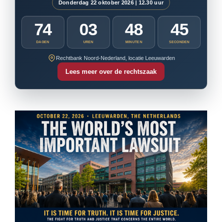
Donderdag 22 oktober 2026 | 12.30 uur
74
03
48
43
DAGEN
UREN
MINUTEN
SECONDEN
Rechtbank Noord-Nederland, locatie Leeuwarden
Lees meer over de rechtszaak