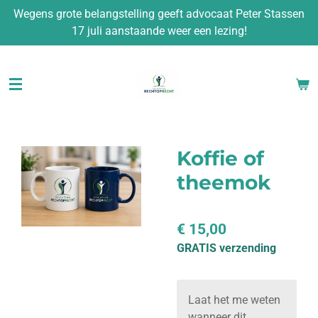
Wegens grote belangstelling geeft advocaat Peter Stassen
Ga
17 juli aanstaande weer een lezing!
direct
naar
de
hoofdinhoud
Koffie of
theemok
€ 15,00
GRATIS verzending
Laat het me weten
wanneer dit