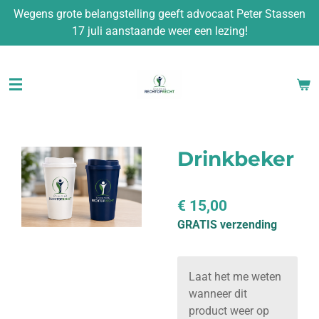
Wegens grote belangstelling geeft advocaat Peter Stassen
Ga
17 juli aanstaande weer een lezing!
direct
naar
de
hoofdinhoud
Drinkbeker
€ 15,00
GRATIS verzending
Laat het me weten
wanneer dit
product weer op